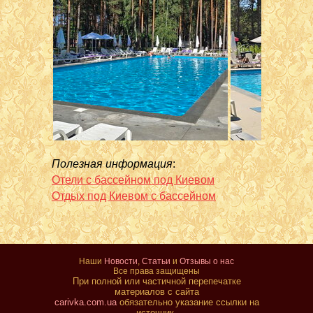
Полезная информация
:
Отели с бассейном под Киевом
Отдых под Киевом с бассейном
Наши
Новости
,
Статьи
и
Отзывы о нас
Все права защищены
При полной или частичной перепечатке
материалов с сайта
carivka.com.ua
обязательно указание ссылки на
источник.