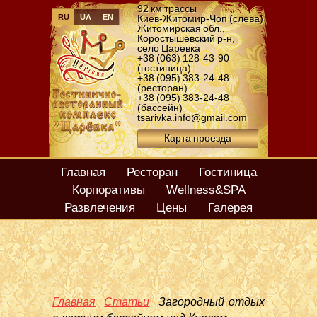
92 км трассы
RU
UA
EN
Киев-Житомир-Чоп (слева)
Житомирская обл.
,
Коростышевский р-н
,
село Царевка
+38 (063) 128-43-90
(гостиница)
+38 (095) 383-24-48
(ресторан)
+38 (095) 383-24-48
(бассейн)
tsarivka.info@gmail.com
Карта проезда
Главная
Ресторан
Гостиница
Корпоративы
Wellness&SPA
Развлечения
Цены
Галерея
Главная
Статьи
Загородный отдых