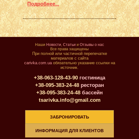
Подробнее...
Наши
Новости
,
Статьи
и
Отзывы о нас
Все права защищены
При полной или частичной перепечатке
материалов с сайта
carivka.com.ua
обязательно указание ссылки на
источник.
+38-063-128-43-90
гостиница
+38-095-383-24-48
ресторан
+38-095-383-24-48
бассейн
tsarivka.info@gmail.com
ЗАБРОНИРОВАТЬ
ИНФОРМАЦИЯ ДЛЯ КЛИЕНТОВ