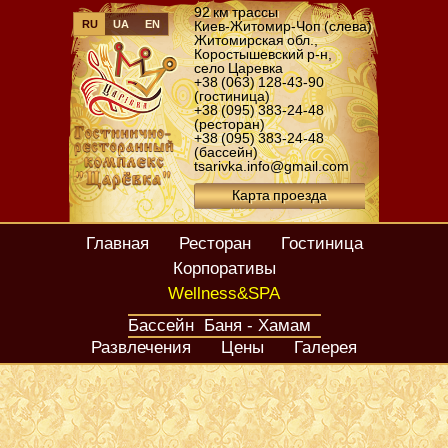
92 км трассы
RU
UA
EN
Киев-Житомир-Чоп (слева)
Житомирская обл.
,
Коростышевский р-н
,
село Царевка
+38 (063) 128-43-90
(гостиница)
+38 (095) 383-24-48
(ресторан)
+38 (095) 383-24-48
(бассейн)
tsarivka.info@gmail.com
Карта проезда
Главная
Ресторан
Гостиница
Корпоративы
Wellness&SPA
Бассейн
Баня - Хамам
Развлечения
Цены
Галерея