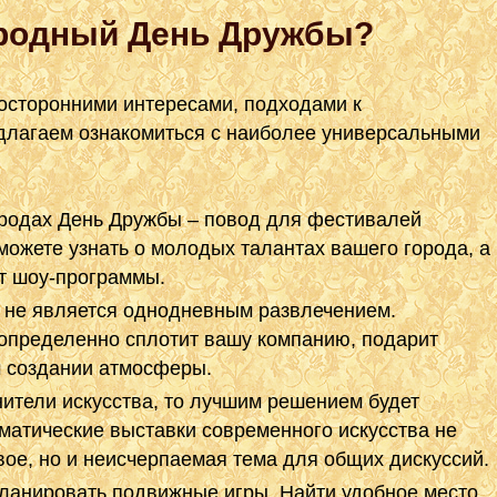
ародный День Дружбы?
осторонними интересами, подходами к
длагаем ознакомиться с наиболее универсальными
родах День Дружбы – повод для фестивалей
можете узнать о молодых талантах вашего города, а
т шоу-программы.
 не является однодневным развлечением.
 определенно сплотит вашу компанию, подарит
 создании атмосферы.
ители искусства, то лучшим решением будет
матические выставки современного искусства не
вое, но и неисчерпаемая тема для общих дискуссий.
ланировать подвижные игры. Найти удобное место