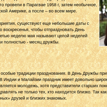
о провели в Парагвае 1958 г, затем необычное,
кой Америке, а после – во всем мире.
приятия, существуют еще небольшие даты с
го воскресенья, чтобы отпраздновать День
третью неделю мая называют целой неделей
и полностью - месяц дружбы.
особые традиции празднования. В День Дружбы прин
 В Индии и Малайзии праздник имеет довольно шир
является молодежь, хотя представители старших пок
равлять не только тех, кто находится близко. Так к
чных» друзей и близких знакомых.