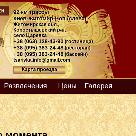
EN
92 км трассы
Киев-Житомир-Чоп (слева)
Житомирская обл.
,
Коростышевский р-н
,
село Царевка
+38 (063) 128-43-90
(гостиница)
+38 (095) 383-24-48
(ресторан)
+38 (095) 383-24-48
(бассейн)
tsarivka.info@gmail.com
Карта проезда
Развлечения
Цены
Галерея
о момента