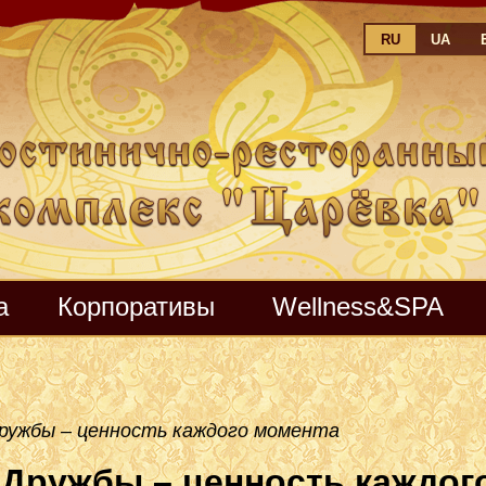
RU
UA
а
Корпоративы
Wellness&SPA
ружбы – ценность каждого момента
Дружбы – ценность каждог