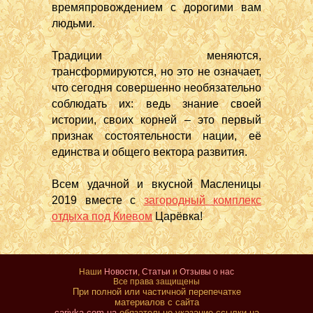
времяпровождением с дорогими вам
людьми.
Традиции меняются,
трансформируются, но это не означает,
что сегодня совершенно необязательно
соблюдать их: ведь знание своей
истории, своих корней – это первый
признак состоятельности нации, её
единства и общего вектора развития.
Всем удачной и вкусной Масленицы
2019 вместе с
загородный комплекс
отдыха под Киевом
Царёвка!
Наши
Новости
,
Статьи
и
Отзывы о нас
Все права защищены
При полной или частичной перепечатке
материалов с сайта
carivka.com.ua
обязательно указание ссылки на