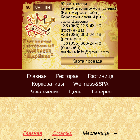
92 км трассы
RU
UA
EN
Киев-Житомир-Чоп (слева)
Житомирская обл.
,
Коростышевский р-н
,
село Царевка
+38 (063) 128-43-90
(гостиница)
+38 (095) 383-24-48
(ресторан)
+38 (095) 383-24-48
(бассейн)
tsarivka.info@gmail.com
Карта проезда
Главная
Ресторан
Гостиница
Корпоративы
Wellness&SPA
Развлечения
Цены
Галерея
Главная
Статьи
Масленица –