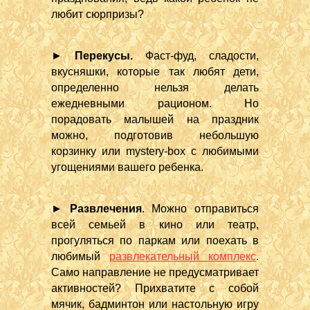
любит сюрпризы?
►
Перекусы.
Фаст-фуд, сладости,
вкусняшки, которые так любят дети,
определенно нельзя делать
ежедневными рационом. Но
порадовать малышей на праздник
можно, подготовив небольшую
корзинку или mystery-box с любимыми
угощениями вашего ребенка.
►
Развлечения
. Можно отправиться
всей семьей в кино или театр,
прогуляться по паркам или поехать в
любимый
развлекательный комплекс
.
Само направление не предусматривает
активностей? Прихватите с собой
мячик, бадминтон или настольную игру