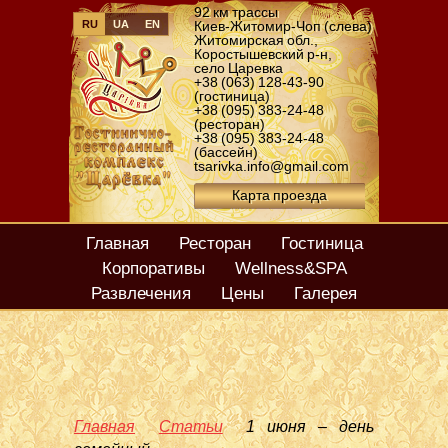
92 км трассы
RU
UA
EN
Киев-Житомир-Чоп (слева)
Житомирская обл.
,
Коростышевский р-н
,
село Царевка
+38 (063) 128-43-90
(гостиница)
+38 (095) 383-24-48
(ресторан)
+38 (095) 383-24-48
(бассейн)
tsarivka.info@gmail.com
Карта проезда
Главная
Ресторан
Гостиница
Корпоративы
Wellness&SPA
Развлечения
Цены
Галерея
Главная
Статьи
1 июня – день