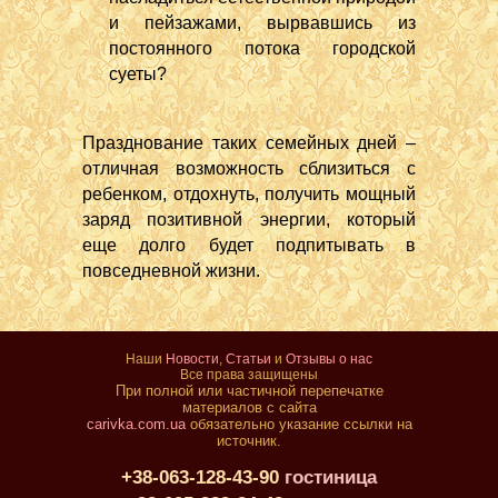
и пейзажами, вырвавшись из
постоянного потока городской
суеты?
Празднование таких семейных дней –
отличная возможность сблизиться с
ребенком, отдохнуть, получить мощный
заряд позитивной энергии, который
еще долго будет подпитывать в
повседневной жизни.
Наши
Новости
,
Статьи
и
Отзывы о нас
Все права защищены
При полной или частичной перепечатке
материалов с сайта
carivka.com.ua
обязательно указание ссылки на
источник.
+38-063-128-43-90
гостиница