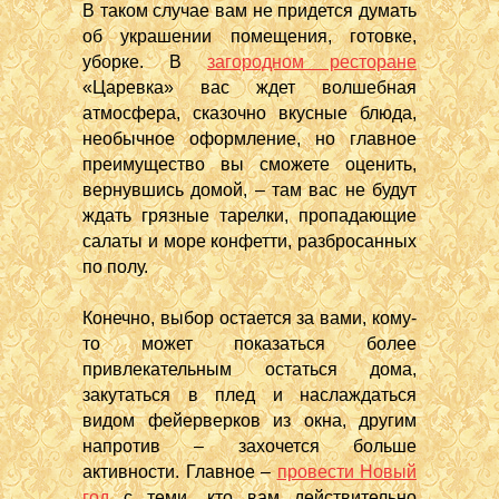
В таком случае вам не придется думать
об украшении помещения, готовке,
уборке. В
загородном ресторане
«Царевка» вас ждет волшебная
атмосфера, сказочно вкусные блюда,
необычное оформление, но главное
преимущество вы сможете оценить,
вернувшись домой, – там вас не будут
ждать грязные тарелки, пропадающие
салаты и море конфетти, разбросанных
по полу.
Конечно, выбор остается за вами, кому-
то может показаться более
привлекательным остаться дома,
закутаться в плед и наслаждаться
видом фейерверков из окна, другим
напротив – захочется больше
активности. Главное –
провести Новый
год
с теми, кто вам действительно