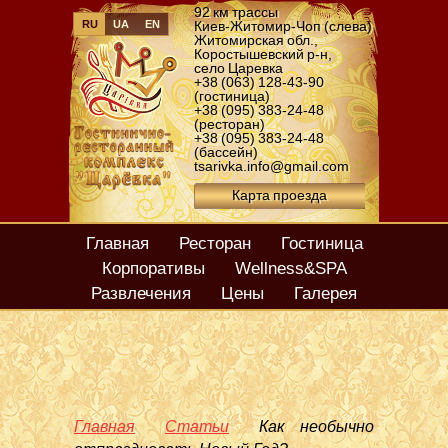
92 км трассы
RU
UA
EN
Киев-Житомир-Чоп (слева)
Житомирская обл.
,
Коростышевский р-н
,
село Царевка
+38 (063) 128-43-90
(гостиница)
+38 (095) 383-24-48
(ресторан)
+38 (095) 383-24-48
(бассейн)
tsarivka.info@gmail.com
Карта проезда
Главная
Ресторан
Гостиница
Корпоративы
Wellness&SPA
Развлечения
Цены
Галерея
Главная
Статьи
Как необычно