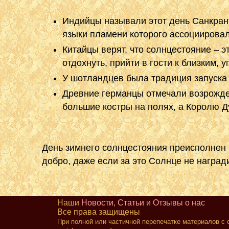
Индийцы называли этот день Санкрант
языки пламени которого ассоциировал
Китайцы верят, что солнцестояние – 
отдохнуть, прийти в гости к близким,
У шотландцев была традиция запуска 
Древние германцы отмечали возрожде
большие костры на полях, а Королю Д
День зимнего солнцестояния преисполнен в
добро, даже если за это Солнце не награ
Наши
Новости
,
Статьи
и
Отзывы о нас
Все права защищены
При полной или частичной перепечатке материалов с 