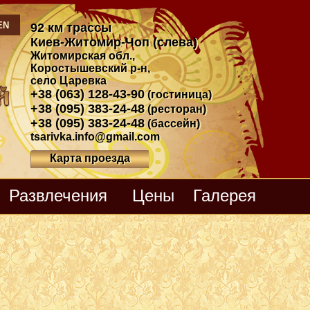
EN
92 км трассы
Киев-Житомир-Чоп (слева)
Житомирская обл.
,
Коростышевский р-н
,
село Царевка
+38 (063) 128-43-90
(гостиница)
+38 (095) 383-24-48
(ресторан)
+38 (095) 383-24-48
(бассейн)
tsarivka.info@gmail.com
Карта проезда
Развлечения
Цены
Галерея