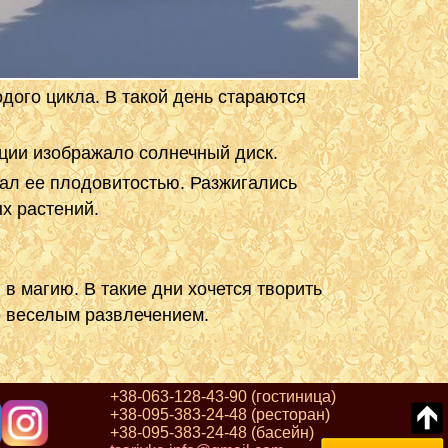
дого цикла. В такой день стараются
иции изображало солнечный диск.
ал ее плодовитостью. Разжигались
х растений.
в магию. В такие дни хочется творить
то веселым развлечением.
+38-063-128-43-90
(гостиница)
+38-095-383-24-48
(ресторан)
+38-095-383-24-48
(басейн)