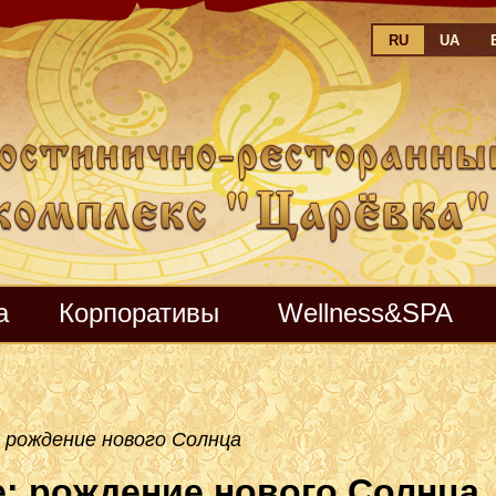
RU
UA
а
Корпоративы
Wellness&SPA
 рождение нового Солнца
: рождение нового Солнца