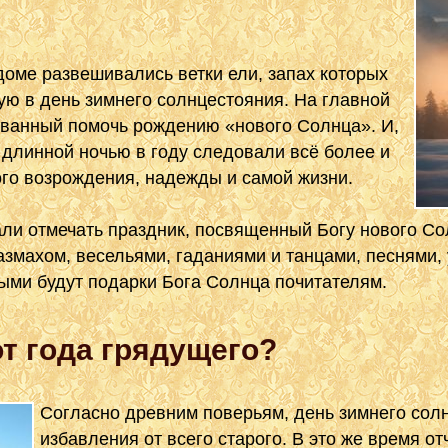
доме развешивались ветки ели, запах которых
ую в день зимнего солнцестояния. На главной
званный помочь рождению «нового Солнца». И,
 длинной ночью в году следовали всё более и
го возрождения, надежды и самой жизни.
али отмечать праздник, посвященный Богу нового Со
азмахом, весельями, гаданиями и танцами, песнями, 
рыми будут подарки Бога Солнца почитателям.
от года грядущего?
Согласно древним поверьям, день зимнего солн
избавления от всего старого. В это же время о