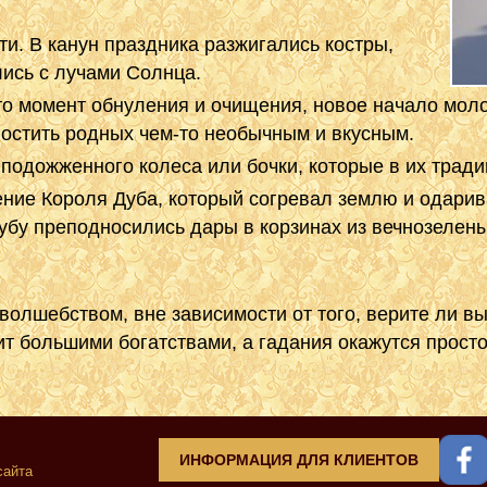
и. В канун праздника разжигались костры,
ись с лучами Солнца.
это момент обнуления и очищения, новое начало моло
 угостить родных чем-то необычным и вкусным.
подожженного колеса или бочки, которые в их трад
ние Короля Дуба, который согревал землю и одарив
убу преподносились дары в корзинах из вечнозелены
олшебством, вне зависимости от того, верите ли вы 
дит большими богатствами, а гадания окажутся прос
ИНФОРМАЦИЯ ДЛЯ КЛИЕНТОВ
сайта