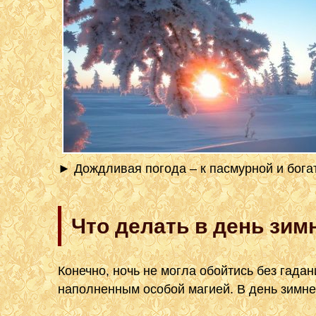
► Дождливая погода – к пасмурной и бога
Что делать в день зим
Конечно, ночь не могла обойтись без гада
наполненным особой магией. В день зимне