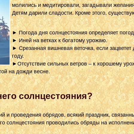
молились и медитировали, загадывали желания
Детям дарили сладости. Кроме этого, существу
► Погода дня солнцестояния определяет погод
► Иней на ветках к богатому урожаю.
► Срезанная вишневая веточка, если зацветет 
году.
►Отсутствие сильных ветров – к хорошему уро
той на дожди весне.
него солнцестояния?
ний и проведения обрядов, всякий праздник, связан
го солнцестояния проводились обряды на исполнени