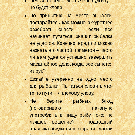
Нельзя перешагивать через удочку –
не будет клева.
По прибытию на место рыбалки,
постарайтесь как можно аккуратнее
разобрать снасти – если все
начинает путаться, значит рыбалка
не удастся. Конечно, вряд ли можно
назвать это чистой приметой – часто
ли вам удается успешно завершить
масштабное дело, когда все сыпется
из рук?
Езжайте уверенно на одно место
для рыбалки. Пытаться словить что-
то по пути – к плохому улову.
Не берите рыбных блюд
(поговаривают, накануне
употреблять в пищу рыбу тоже не
лучшее решение) – подводный
владыка обидится и отправит домой