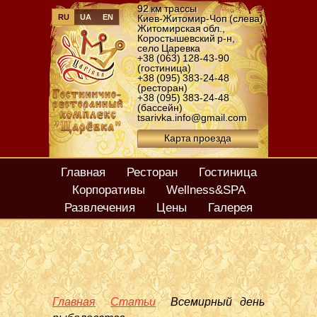
92 км трассы
RU
UA
EN
Киев-Житомир-Чоп (слева)
Житомирская обл.
,
Коростышевский р-н
,
село Царевка
+38 (063) 128-43-90
(гостиница)
+38 (095) 383-24-48
(ресторан)
+38 (095) 383-24-48
(бассейн)
tsarivka.info@gmail.com
Карта проезда
Главная
Ресторан
Гостиница
Корпоративы
Wellness&SPA
Развлечения
Цены
Галерея
Главная
Статьи
Всемирный день