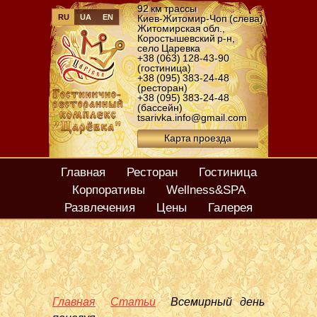
92 км трассы
RU
UA
EN
Киев-Житомир-Чоп (слева)
Житомирская обл.
,
Коростышевский р-н
,
село Царевка
+38 (063) 128-43-90
(гостиница)
+38 (095) 383-24-48
(ресторан)
+38 (095) 383-24-48
(бассейн)
tsarivka.info@gmail.com
Карта проезда
Главная
Ресторан
Гостиница
Корпоративы
Wellness&SPA
Развлечения
Цены
Галерея
Главная
Статьи
Всемирный день