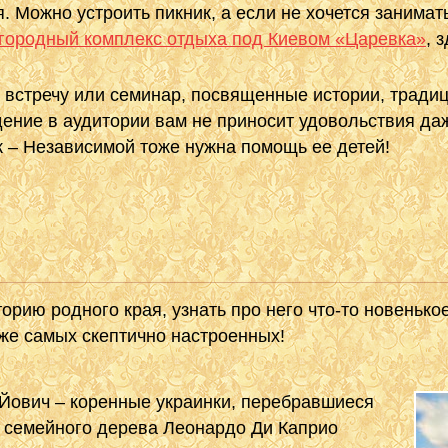
я. Можно устроить пикник, а если не хочется занима
городный комплекс отдыха под Киевом «Царевка»
, 
 встречу или семинар, посвященные истории, тради
дение в аудитории вам не приносит удовольствия даж
к – Независимой тоже нужна помощь ее детей!
орию родного края, узнать про него что-то новеньк
аже самых скептично настроенных!
 Йович – коренные украинки, перебравшиеся
 у семейного дерева Леонардо Ди Каприо