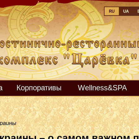
RU
UA
а
Корпоративы
Wellness&SPA
краины
краины – о самом важном 