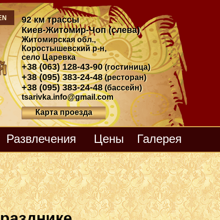
EN
92 км трассы
Киев-Житомир-Чоп (слева)
Житомирская обл.
,
Коростышевский р-н
,
село Царевка
+38 (063) 128-43-90
(гостиница)
+38 (095) 383-24-48
(ресторан)
+38 (095) 383-24-48
(бассейн)
tsarivka.info@gmail.com
Карта проезда
Развлечения
Цены
Галерея
празднике