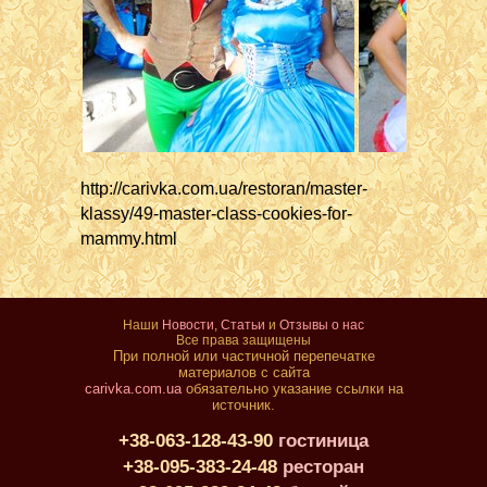
http://carivka.com.ua/restoran/master-
klassy/49-master-class-cookies-for-
mammy.html
Наши
Новости
,
Статьи
и
Отзывы о нас
Все права защищены
При полной или частичной перепечатке
материалов с сайта
carivka.com.ua
обязательно указание ссылки на
источник.
+38-063-128-43-90
гостиница
+38-095-383-24-48
ресторан