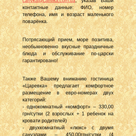
carivka@carivka.com.ua
, указав Ваши
контактные данные: ФИО, номер
телефона, имя и возраст маленького
поварёнка.
Потрясающий прием, море позитива,
необыкновенно вкусные праздничные
блюда и обслуживание по-царски
гарантировано!
Также Вашему вниманию гостиница
«Царевка» предлагает комфортное
размещение в евро-номерах двух
категорий:
- однокомнатный «комфорт» – 330,00
грн/сутки (2 взрослых + 1 ребенок на
кровати родителей)
- двухкомнатный «люкс» с двумя
санузлами – 450,00грн/сутки (4