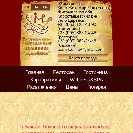
92 км трассы
RU
UA
EN
Киев-Житомир-Чоп (слева)
Житомирская обл.
,
Коростышевский р-н
,
село Царевка
+38 (063) 128-43-90
(гостиница)
+38 (095) 383-24-48
(ресторан)
+38 (095) 383-24-48
(бассейн)
tsarivka.info@gmail.com
Карта проезда
Главная
Ресторан
Гостиница
Корпоративы
Wellness&SPA
Развлечения
Цены
Галерея
Главная
Новости и акции гостинично-